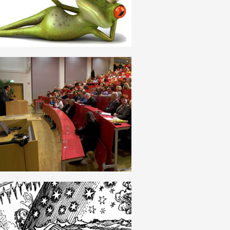
DEUTSCH
ÜBERFLUSS_KNAPPHEIT
DEUTSCH
DUALISMUS_MONISMUS