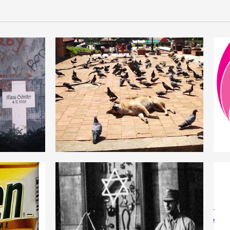
T
GEMEINWESEN
DEUTSCH
ANTISEMITISMUS