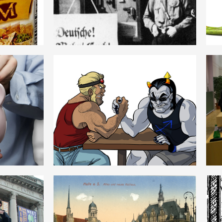
DEUTSCH
ANUNG
MACHISMUS
DEUTSCH
LISMUS
ALTES_NEUES