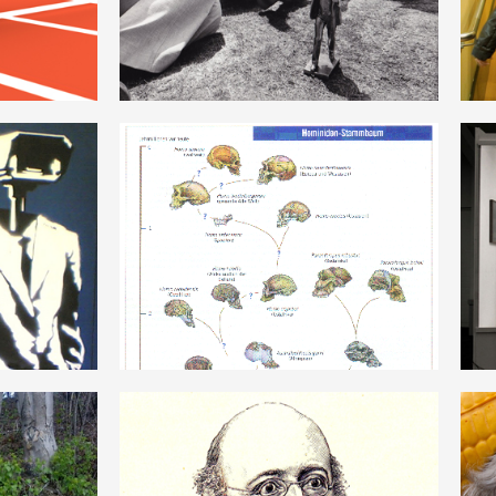
DEUTSCH
RIE
VERKEHRUNG_UMKEHRUNG
DEUTSCH
MISCHE
ANTAGONISMUS