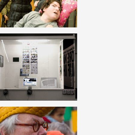
DEUTSCH
RATIONALISMUS
DEUTSCH
KLEINBÜRGERTUM_KLEINBOURGEOISIE_MITTELSTAN