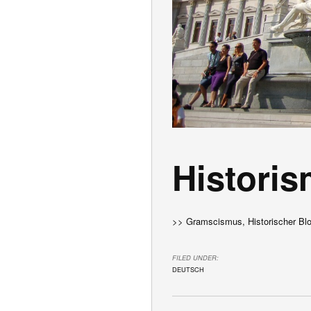
Histori
>> Gramscismus, Historischer Block
FILED UNDER:
DEUTSCH