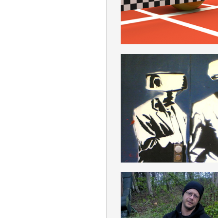
DEUTSCH
STAATSMACHINE
DEUTSCH
NÖP_NEUE ÖKONO