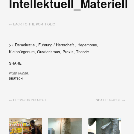
Intellektuell_Materiell
← BACK TO THE PORTFOLIO
>> Demokratie , Führung / Herrschaft , Hegemonie,
Kleinbürgenum, Ouvrierismus, Praxis, Theorie
SHARE
FILED UNDER:
DEUTSCH
← PREVIOUS PROJECT
NEXT PROJECT →