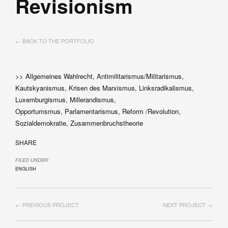
Revisionism
← BACK TO THE PORTFOLIO
>> Allgemeines Wahlrecht, Antimilitarismus/Militarismus,
Kautskyanismus, Krisen des Marxismus, Linksradikalismus,
Luxemburgismus, Millerandismus,
Opportumsmus, Parlamentarismus, Reform /Revolution,
Sozialdemokratie, Zusammenbruchstheorie
SHARE
FILED UNDER:
ENGLISH
← PREVIOUS PROJECT
NEXT PROJECT →