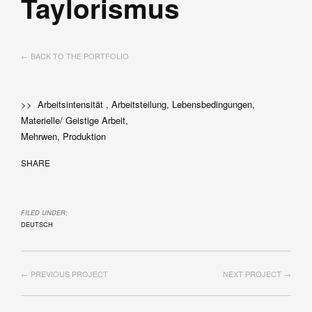
Taylorismus
← BACK TO THE PORTFOLIO
>> Arbeitsintensität , Arbeitsteilung, Lebensbedingungen,
Materielle/ Geistige Arbeit,
Mehrwen, Produktion
SHARE
FILED UNDER:
DEUTSCH
← PREVIOUS PROJECT
NEXT PROJECT →