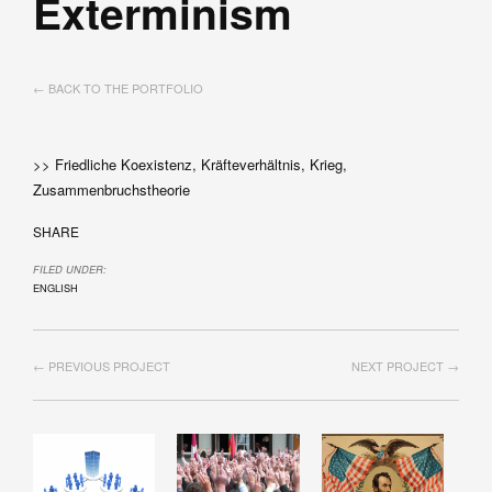
Exterminism
← BACK TO THE PORTFOLIO
>> Friedliche Koexistenz, Kräfteverhältnis, Krieg,
Zusammenbruchstheorie
SHARE
FILED UNDER:
ENGLISH
← PREVIOUS PROJECT
NEXT PROJECT →