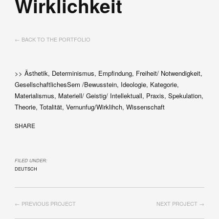
Wirklichkeit
← BACK TO THE PORTFOLIO
>> Ästhetik, Determinismus, Empfindung, Freiheit/ Notwendigkeit,
GesellschaftlichesSem /Bewusstein, Ideologie, Kategorie,
Materialismus, Materiell/ Geistig/ Intellektuall, Praxis, Spekulation,
Theorie, Totalität, Vernunfug/Wirklihch, Wissenschaft
SHARE
FILED UNDER:
DEUTSCH
← PREVIOUS PROJECT
NEXT PROJECT →