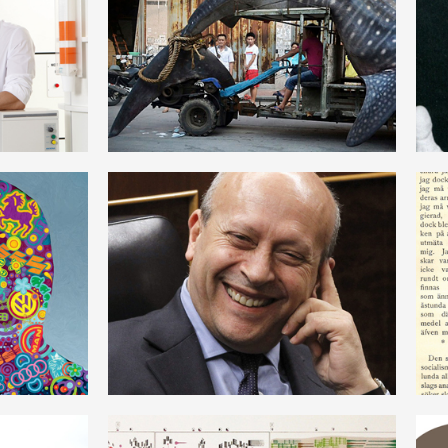
KRITIK DER POLITISCHEN
EN
ÖKONOMIE
DEUTSCH
PITAL
WERT
DEUTSCH