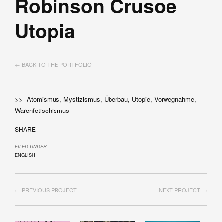
Robinson Crusoe
Utopia
← BACK TO THE PORTFOLIO
>> Atomismus, Mystizismus, Überbau, Utopie, Vorwegnahme,
Warenfetischismus
SHARE
FILED UNDER:
ENGLISH
← PREVIOUS PROJECT
NEXT PROJECT →